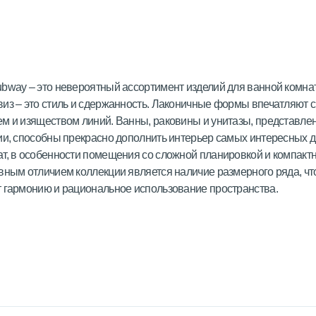
bway – это невероятный ассортимент изделий для ванной комна
из – это стиль и сдержанность. Лаконичные формы впечатляют 
м и изяществом линий. Ванны, раковины и унитазы, представле
ии, способны прекрасно дополнить интерьер самых интересных 
т, в особенности помещения со сложной планировкой и компакт
вным отличием коллекции является наличие размерного ряда, чт
 гармонию и рациональное использование пространства.