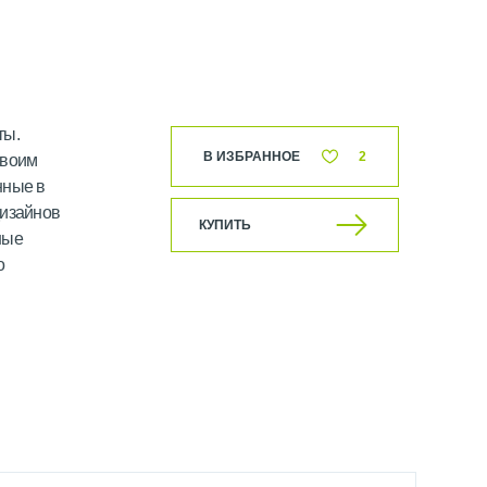
ты.
В ИЗБРАННОЕ
2
своим
нные в
дизайнов
КУПИТЬ
ные
о