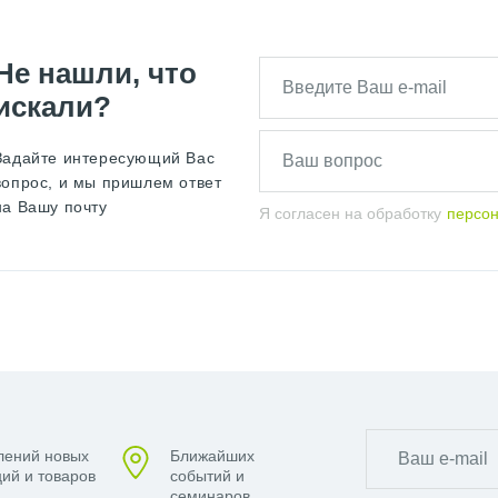
Не нашли, что
искали?
Задайте интересующий Вас
вопрос, и мы пришлем ответ
на Вашу почту
Я согласен на обработку
персо
лений новых
Ближайших
ий и товаров
событий и
семинаров