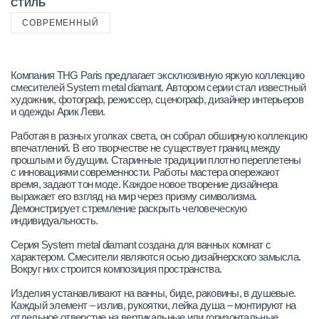
СТИЛЬ
СОВРЕМЕННЫЙ
Компания THG Paris предлагает эксклюзивную яркую коллекцию
смесителей System metal diamant. Автором серии стал известный
художник, фотограф, режиссер, сценограф, дизайнер интерьеров
и одежды Арик Леви.
Работая в разных уголках света, он собрал обширную коллекцию
впечатлений. В его творчестве не существует границ между
прошлым и будущим. Старинные традиции плотно переплетены
с инновациями современности. Работы мастера опережают
время, задают тон моде. Каждое новое творение дизайнера
выражает его взгляд на мир через призму символизма.
Демонстрирует стремление раскрыть человеческую
индивидуальность.
Серия System metal diamant создана для ванных комнат с
характером. Смесители являются осью дизайнерского замысла.
Вокруг них строится композиция пространства.
Изделия устанавливают на ванны, биде, раковины, в душевые.
Каждый элемент – излив, рукоятки, лейка душа – монтируют на
отдельное отверстие на вертикальные или горизонтальные