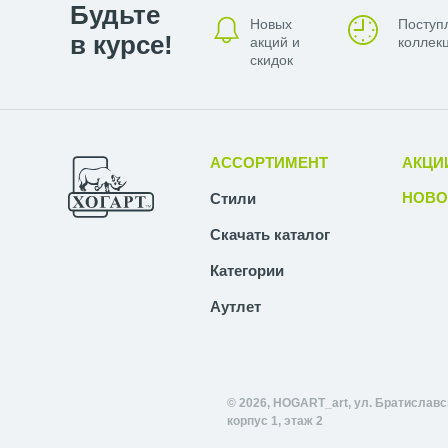
Будьте
Новых
Поступ
в курсе!
акций и
коллекц
скидок
АССОРТИМЕНТ
АКЦИ
НОВО
Стили
Скачать каталог
Категории
Аутлет
© 2026, HOGART_art, ул. Братиславск
корпус 1, этаж 2