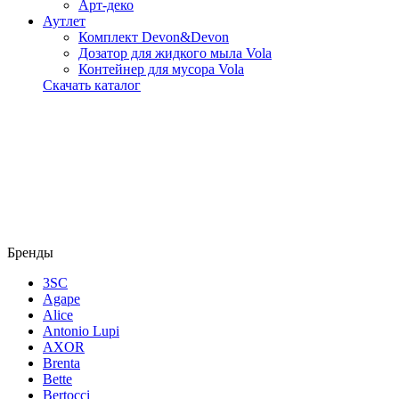
Арт-деко
Аутлет
Комплект Devon&Devon
Дозатор для жидкого мыла Vola
Контейнер для мусора Vola
Скачать каталог
Бренды
3SC
Agape
Alice
Antonio Lupi
AXOR
Brenta
Bette
Bertocci