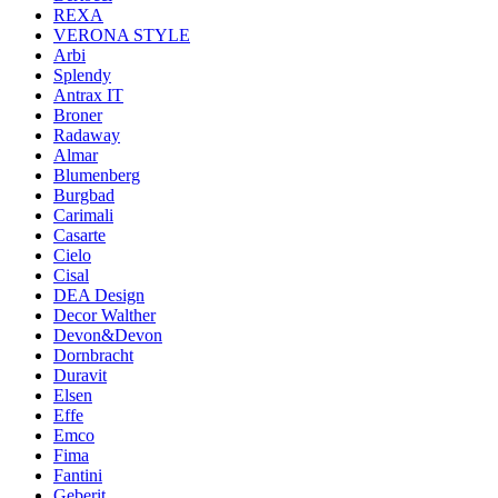
REXA
VERONA STYLE
Arbi
Splendy
Antrax IT
Broner
Radaway
Almar
Blumenberg
Burgbad
Carimali
Casarte
Cielo
Cisal
DEA Design
Decor Walther
Devon&Devon
Dornbracht
Duravit
Elsen
Effe
Emco
Fima
Fantini
Geberit