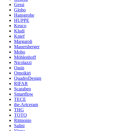
Gessi
Globo
Hansgrohe
HUPPE
Keuco
Kludi
Knief
Margaroli
Mauersberger
Mobo
Möhlenhoff
Nicolazzi
Oasis
Omoikiri
QuadroDesign
RIFAR
Scarabeo
Smartflow
TECE
the.Artceram
THG
TOTO
Ritmonio
Salini
Viega