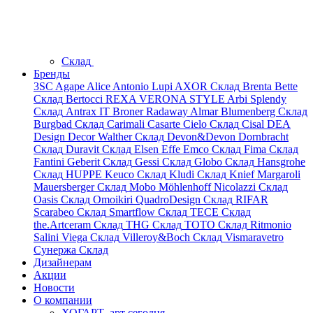
Склад
Бренды
3SC
Agape
Alice
Antonio Lupi
AXOR
Склад
Brenta
Bette
Склад
Bertocci
REXA
VERONA STYLE
Arbi
Splendy
Склад
Antrax IT
Broner
Radaway
Almar
Blumenberg
Склад
Burgbad
Склад
Carimali
Casarte
Cielo
Склад
Cisal
DEA
Design
Decor Walther
Склад
Devon&Devon
Dornbracht
Склад
Duravit
Склад
Elsen
Effe
Emco
Склад
Fima
Склад
Fantini
Geberit
Склад
Gessi
Склад
Globo
Склад
Hansgrohe
Склад
HUPPE
Keuco
Склад
Kludi
Склад
Knief
Margaroli
Mauersberger
Склад
Mobo
Möhlenhoff
Nicolazzi
Склад
Oasis
Склад
Omoikiri
QuadroDesign
Склад
RIFAR
Scarabeo
Склад
Smartflow
Склад
TECE
Склад
the.Artceram
Склад
THG
Склад
TOTO
Склад
Ritmonio
Salini
Viega
Склад
Villeroy&Boch
Склад
Vismaravetro
Сунержа
Склад
Дизайнерам
Акции
Новости
О компании
ХОГАРТ_арт сегодня