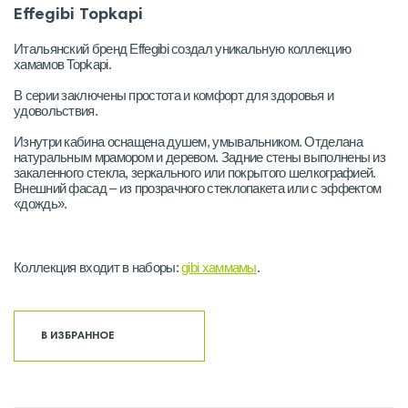
Effegibi Topkapi
Итальянский бренд Effegibi создал уникальную коллекцию
хамамов Topkapi.
В серии заключены простота и комфорт для здоровья и
удовольствия.
Изнутри кабина оснащена душем, умывальником. Отделана
натуральным мрамором и деревом. Задние стены выполнены из
закаленного стекла, зеркального или покрытого шелкографией.
Внешний фасад – из прозрачного стеклопакета или с эффектом
«дождь».
Коллекция входит в наборы:
gibi хаммамы
.
В ИЗБРАННОЕ