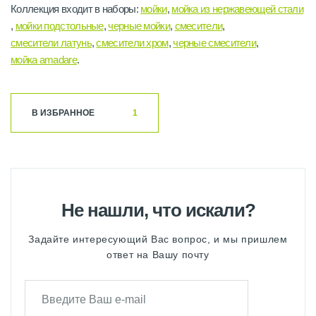
Коллекция входит в наборы:
мойки
,
мойка из нержавеющей стали
,
мойки подстольные
,
черные мойки
,
смесители
,
смесители латунь
,
смесители хром
,
черные смесители
,
мойка amadare
.
В ИЗБРАННОЕ
1
Не нашли, что искали?
Задайте интересующий Вас вопрос, и мы пришлем
ответ на Вашу почту