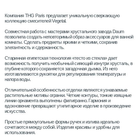
Компания THG Paris предлагает уникальную сверкающую
коллекцию смесителей Vegetal.
Совместная работа с мастерами хрустального завода Daum
позволила создать неповторимый образ аксессуаров для ванной
комнаты. Сделать предметы яркими и четкими, сохранив
элегантность и сдержанность.
Старинная египетская технология «тесто из стекла» дает
возможность получить необычный сияющий изнутри хрусталь, в
глубине которого сохраняется загадочная дымка. Из него
изготавливаются рукоятки для регулирования температуры и
напора воды.
Отличительной особенностью отделки являются узнаваемые
растительные мотивы огранки. Четкие контуры, тонкие изящные
линии орнамента выполнены филигранно. Гармония и
вдохновение превращают утилитарное изделие в произведение
искусства.
Простые прямоугольные формы ручек и излива идеально
сочетаются между собой. Изделия красивы и удобны для
использования.