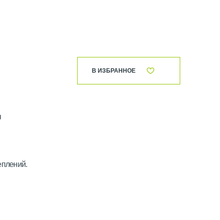
В ИЗБРАННОЕ
я
еплений.