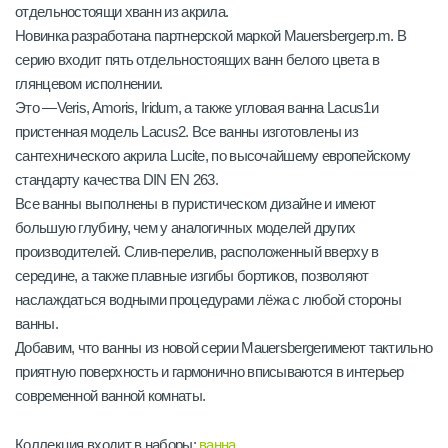
отдельностоящи хванн из акрила.
Новинка разработана партнерской маркой Mauersbergerp.m. В
серию входит пять отдельностоящих ванн белого цвета в
глянцевом исполнении.
Это —Veris, Amoris, Iridum, а также угловая ванна Lacus1и
пристенная модель Lacus2. Все ванны изготовлены из
сантехнического акрила Lucite, по высочайшему европейскому
стандарту качества DIN EN 263.
Все ванны выполнены в пуристическом дизайне и имеют
большую глубину, чем у аналогичных моделей других
производителей. Слив-перелив, расположенный вверху в
середине, а также плавные изгибы бортиков, позволяют
наслаждаться водными процедурами лёжа с любой стороны
ванны.
Добавим, что ванны из новой серии Mauersbergerимеют тактильно
приятную поверхность и гармонично вписываются в интерьер
современной ванной комнаты.
Коллекция входит в наборы:
ванна
.