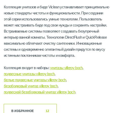
Коллекция унитазов и биде Viclean устанавливает принципиально
новые стандарты чистоты и функциональности. При создании
этой серии использовались умные технологии. Пользователь
может настраивать биде под свои нужды и сохранять настройки.
Встраиваемые системы позволяют создавать безупречный
интерьер ванной комнаты. Технологии DirectFlush и QuickRelease
максимально облегчают очистку сантехники. Инновационные
системы и одновременно элегантный дизайн придутся по вкусу
истинным поклонникам чистоты и комфорта.
Коллекция входит в наборы:
унитазы villeroy boch
,
подвесные унитазы villeroy boch
,
белые подвесные унитазы villeroy boch
,
безободковый унитаз villeroy boch
,
подвесной безободковый унитаз villeroy boch
.
В ИЗБРАННОЕ
12