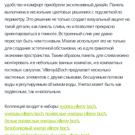
удобство и комфорт приобрели эксклюзивный дизайн. Панель
выполнена в нескольких цветовых решениях с подсветкой по
периметру. Это решение не только создает визуальный акцент на
такой детали, как панель слива, но и позволяет прекрасно
ориентироваться в темноте. Встроенный слив уже давно
перестал быть чем-то новым. Многие используют его не только
для создания эстетичной обстановки, но и для грамотной
экономии пространства. Таким образом, панель для слива можно
монтировать и в небольших ванных комнатах, и в компактных
гостевых санузлах. Villeroy&Boch предлагает несколько
настенных элементов с двумя смывами, бесшумным потоком
воды и регулируемым объемом воды. Унитаз может быть как
подвесным, так и напольным.
Коллекция входит в наборы:
кнопка villeroy boch
,
унитазы villeroy boch
,
подвесные унитазы villeroy boch
,
белые подвесные унитазы villeroy boch
,
безободковый унитаз villeroy boch
,