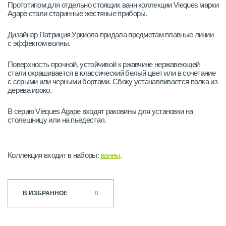
Прототипом для отдельно стоящих ванн коллекции Vieques марки
Agape стали старинные жестяные приборы.
Дизайнер Патриция Уркиола придала предметам плавные линии
с эффектом волны.
Поверхность прочной, устойчивой к ржавчине нержавеющей
стали окрашивается в классический белый цвет или в сочетание
с серыми или черными бортами. Сбоку устанавливается полка из
дерева ироко.
В серию Vieques Agape входят раковины для установки на
столешницу или на пьедестал.
Коллекция входит в наборы:
ванны
.
В ИЗБРАННОЕ
0