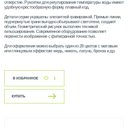
отверстие. Рукоятки для регулирования температуры воды имеют
удобную крестообразную форму, плавный ход.
Детали серии украшены элегантной гравировкой. Прямые линии,
подчеркнутые грани выгодно обыгрывают светотени, создают
объем. Геометрический рисунок выполнен техникой
гильоширования. Современное оборудование позволяет
перенести изображение с филигранной точностью.
Для оформления можно выбрать один из 28 цветов с матовым
или глянцевым эффектом: медь, никель, латунь, бронза и др.
В ИЗБРАННОЕ
1
КУПИТЬ