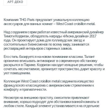
АРТ-ДЕКО
Компания THG Paris предлагает уникальную коллекцию
аксессуаров для ванных комнат – West Coast croisillon metal.
Над созданием серии работал известный американский дизайнер
Тимоти Корриган, обладатель награды «Икона дизайна» 2017
года. Он проектирует дома для голливудских звезд и
состоятельных бизнесменов по всему миру, занимается
реставрацией интерьеров старинных замков.
Его стиль базируется на новом понимании классики. Талант
органично вписывать антиквариат в современную обстановку
раскрылся в Париже. Корриган находит изящные решения, чтобы
сочетать несочетаемое, организует пространство, дарит красоту и
уют помещениям.
Коллекция West Coast croisillon metal соединила изящество
французского классицизма с американским стремлением к
комфорту и прагматичности.
Несмотря на внешнюю простоту, смесители привлекают
внимание, хорошо подходят для обстановки ванной комнаты в
любом стиле. Каждый элемент устанавливается на отдельное