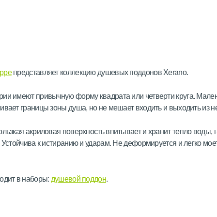
ppe
представляет коллекцию душевых поддонов Xerano.
ии имеют привычную форму квадрата или четверти круга. Мале
ивает границы зоны душа, но не мешает входить и выходить из н
ользкая акриловая поверхность впитывает и хранит тепло воды, 
. Устойчива к истиранию и ударам. Не деформируется и легко мое
одит в наборы:
душевой поддон
.