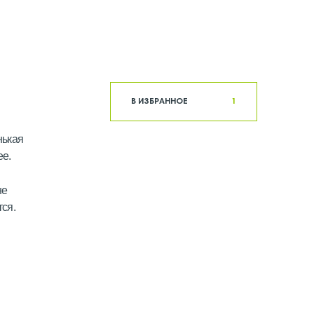
В ИЗБРАННОЕ
1
нькая
ее.
не
тся.