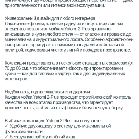
при отвлечённости или интенсивной эксплуатации.
Универсальный дизайн для любого интерьера
Лаконичные формы, плавные радиусы и отсутствие лишних
элементов позволяют мойкам Yatomi 2-Plus органично
вписываться в кухни любого стиля — от классики и прованса до
минимализма и индустриального лофта. Особенно эффектно они
смотрятся в гарнитурах с прямыми фасадами и нейтральной
палитрой, подчёркивая чистоту линий и порядок в пространстве.
Коллекция представлена в нескольких стандартных размерах (от
70 до 86 см), что обеспечивает гибкость при проектировании
кухни — как для типовых квартир, так и для индивидуальных
интерьеров.
Надёжность, подтверждённая стандартами
Каждая мойка Yatomi 2-Plus проходит строгий японский контроль
качества на всех этапах производства, что гарантирует
долговечность, стабильность формы и безупречную сборку.
Выбирая коллекцию Yatomi 2-Plus, вы получаете:
✓ Удобную двухчашевую систему для максимальной
функциональности
✓ Бесшумную работу и лёгкий уход