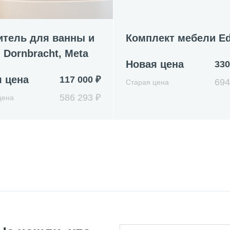
итель для ванны и
Комплект мебели E
 Dornbracht, Meta
Новая цена
330
 цена
117 000 ₽
694
Старая цена
586 293 ₽
цена