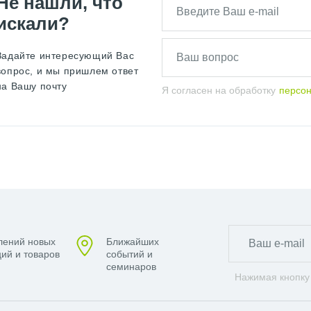
Не нашли, что
искали?
Задайте интересующий Вас
вопрос, и мы пришлем ответ
на Вашу почту
Я согласен на обработку
персо
лений новых
Ближайших
ий и товаров
событий и
семинаров
Нажимая кнопку