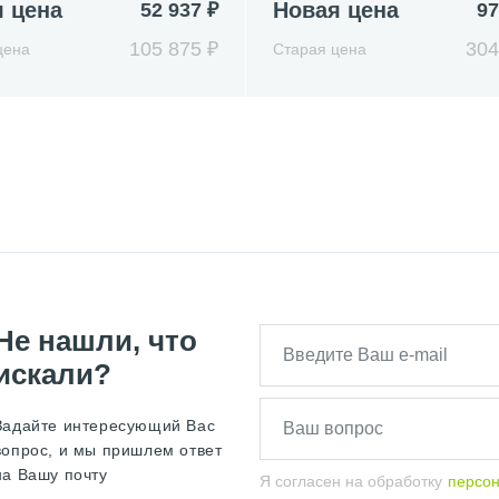
 цена
Новая цена
52 937 ₽
97
105 875 ₽
304
цена
Старая цена
Не нашли, что
искали?
Задайте интересующий Вас
вопрос, и мы пришлем ответ
на Вашу почту
Я согласен на обработку
персо