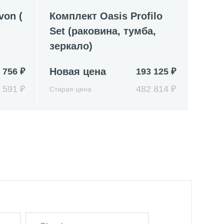
von (
Комплект Oasis Profilo
Set (раковина, тумба,
зеркало)
Новая цена
 756 ₽
193 125 ₽
 591 ₽
482 814 ₽
Старая цена