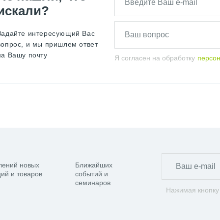
искали?
Задайте интересующий Вас
вопрос, и мы пришлем ответ
на Вашу почту
Я согласен на обработку
персо
лений новых
Ближайших
ий и товаров
событий и
семинаров
Нажимая кнопку