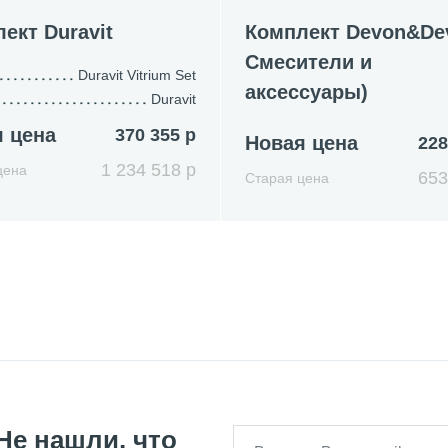
ект Duravit
Комплект Devon&De
Смесители и
Duravit Vitrium Set
аксессуары)
Duravit
 цена
370 355 р
Новая цена
228
1 234 518 р
цена
653
Старая цена
Не нашли, что