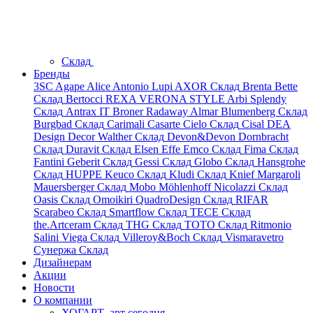
Склад
Бренды
3SC
Agape
Alice
Antonio Lupi
AXOR
Склад
Brenta
Bette
Склад
Bertocci
REXA
VERONA STYLE
Arbi
Splendy
Склад
Antrax IT
Broner
Radaway
Almar
Blumenberg
Склад
Burgbad
Склад
Carimali
Casarte
Cielo
Склад
Cisal
DEA
Design
Decor Walther
Склад
Devon&Devon
Dornbracht
Склад
Duravit
Склад
Elsen
Effe
Emco
Склад
Fima
Склад
Fantini
Geberit
Склад
Gessi
Склад
Globo
Склад
Hansgrohe
Склад
HUPPE
Keuco
Склад
Kludi
Склад
Knief
Margaroli
Mauersberger
Склад
Mobo
Möhlenhoff
Nicolazzi
Склад
Oasis
Склад
Omoikiri
QuadroDesign
Склад
RIFAR
Scarabeo
Склад
Smartflow
Склад
TECE
Склад
the.Artceram
Склад
THG
Склад
TOTO
Склад
Ritmonio
Salini
Viega
Склад
Villeroy&Boch
Склад
Vismaravetro
Сунержа
Склад
Дизайнерам
Акции
Новости
О компании
ХОГАРТ_арт сегодня