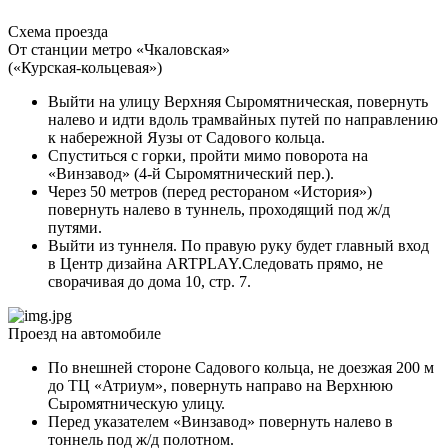
Схема проезда
От станции метро «Чкаловская»
(«Курская-кольцевая»)
Выйти на улицу Верхняя Сыромятническая, повернуть
налево и идти вдоль трамвайных путей по направлению
к набережной Яузы от Садового кольца.
Спуститься с горки, пройти мимо поворота на
«Винзавод» (4-й Сыромятнический пер.).
Через 50 метров (перед рестораном «История»)
повернуть налево в туннель, проходящий под ж/д
путями.
Выйти из туннеля. По правую руку будет главный вход
в Центр дизайна ARTPLAY.Следовать прямо, не
сворачивая до дома 10, стр. 7.
Проезд на автомобиле
По внешней стороне Садового кольца, не доезжая 200 м
до ТЦ «Атриум», повернуть направо на Верхнюю
Сыромятническую улицу.
Перед указателем «Винзавод» повернуть налево в
тоннель под ж/д полотном.