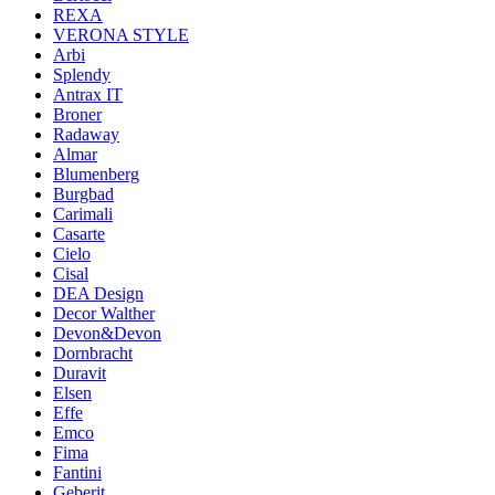
REXA
VERONA STYLE
Arbi
Splendy
Antrax IT
Broner
Radaway
Almar
Blumenberg
Burgbad
Carimali
Casarte
Cielo
Cisal
DEA Design
Decor Walther
Devon&Devon
Dornbracht
Duravit
Elsen
Effe
Emco
Fima
Fantini
Geberit