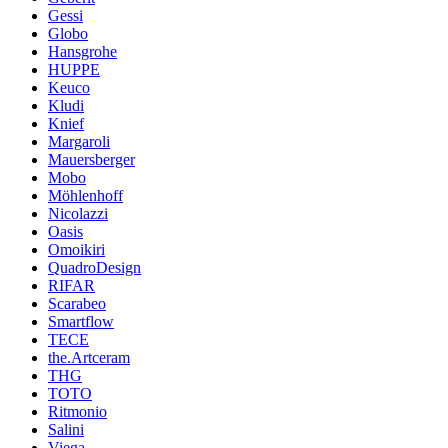
Gessi
Globo
Hansgrohe
HUPPE
Keuco
Kludi
Knief
Margaroli
Mauersberger
Mobo
Möhlenhoff
Nicolazzi
Oasis
Omoikiri
QuadroDesign
RIFAR
Scarabeo
Smartflow
TECE
the.Artceram
THG
TOTO
Ritmonio
Salini
Viega