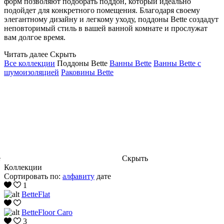
форм позволяют подобрать поддон, который идеально
подойдет для конкретного помещения. Благодаря своему
элегантному дизайну и легкому уходу, поддоны Bette создадут
неповторимый стиль в вашей ванной комнате и прослужат
вам долгое время.
Читать далее
Скрыть
Все коллекции
Поддоны Bette
Ванны Bette
Ванны Bette с
шумоизоляцией
Раковины Bette
е
Скрыть
Коллекции
Сортировать по:
алфавиту
дате
1
BetteFlat
BetteFloor Caro
3