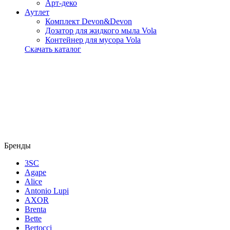
Арт-деко
Аутлет
Комплект Devon&Devon
Дозатор для жидкого мыла Vola
Контейнер для мусора Vola
Скачать каталог
Бренды
3SC
Agape
Alice
Antonio Lupi
AXOR
Brenta
Bette
Bertocci