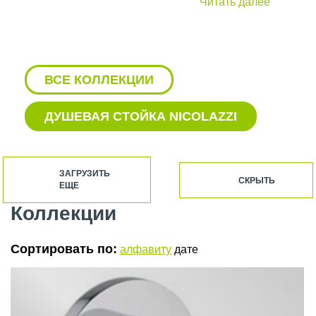
Читать далее
ВСЕ КОЛЛЕКЦИИ
ДУШЕВАЯ СТОЙКА NICOLAZZI
NICOLAZZI ДЛЯ ДУША
ЗАГРУЗИТЬ
СКРЫТЬ
ЕЩЕ
АКСЕССУАРЫ NICOLAZZI
Коллекции
СМЕСИТЕЛИ NICOLAZZI
Сортировать по:
алфавиту
дате
СМЕСИТЕЛЬ ДЛЯ РАКОВИНЫ
NICOLAZZI