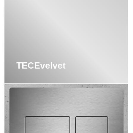
и долговечных материалов, обеспечивая долгую жизнь и
ТРАПЫ ДЛЯ ДУША TECE
надежную работу.
Tece - это надежный производитель сантехнического
УНИТАЗЫ БИДЕ TECE
оборудования, который предлагает высококачественные и
инновационные панели для слива, отвечающие современным
требованиям комфорта и стиля в ванной комнате.
ЩЕЛЕВЫЕ ТРАПЫ TECE
Вы можете еще ознакомится с
брендом Tece
поближе
TECEvelvet
Материал
Компания TECE предлагает различные материалы для панелей
слива, включая:
1. Нержавеющую сталь - материал обладает прочностью,
долговечностью и антикоррозионными свойствами.
Нержавеющая сталь хорошо подходит для использования во
влажных помещениях, таких как ванные комнаты.