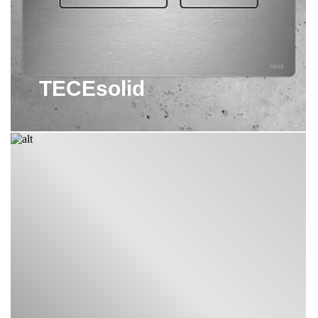
2. Алюминий - легкий, но прочный материал, который также
обладает антикоррозионными свойствами. Панели из алюминия
обычно имеют современный и стильный вид.
3. Пластик - могут быть выполнены в различных цветах и
TECEsolid
оттенках, что позволяет создавать разнообразные дизайнерские
решения.
4. Стекло - панели из закаленного стекла добавляют
элегантности и современности в ванную комнату. Они прочные,
устойчивы к царапинам и легко чистятся.
TECE также предлагает индивидуальную настройку своих
панелей слива, включая выбор материалов и цветов, чтобы
соответствовать индивидуальным потребностям и
предпочтениям клиента.