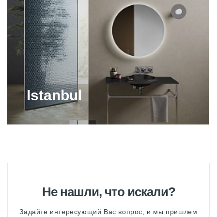
ДУШЕВЫЕ СТОЙКИ VITRA
ЗЕРКАЛА VITRA
КНОПКА ДЛЯ ПОДВЕСНОГО
УНИТАЗА VITRA
КНОПКИ СМЫВА VITRA
Istanbul
НАКЛАДНЫЕ РАКОВИНЫ VITRA
НАПОЛЬНЫЕ БИДЕ VITRA
НАПОЛЬНЫЕ УНИТАЗЫ VITRA
ПИССУАРЫ VITRA
Не нашли, что искали?
ПОДВЕСНЫЕ БИДЕ VITRA
Задайте интересующий Вас вопрос, и мы пришлем