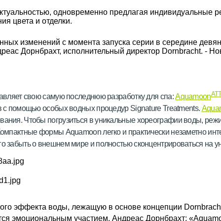
актуальностью, одновременно предлагая индивидуальные р
ия цвета и отделки.
нных изменений с момента запуска серии в середине девян
дреас Дорнбрахт, исполнительный директор Dornbracht. - Но
AT
ставляет свою самую последнюю разработку для спа:
Aquamoon
в с помощью особых водных процедур Signature Treatments.
Aqua
ования. Чтобы погрузиться в уникальные хореографии воды, реж
 Компактные формы Aquamoon легко и практически незаметно инт
го забыть о внешнем мире и полностью сконцентрироваться на 
ого эффекта воды, лежащую в основе концепции Dornbrach
тся эмоциональным участием. Андреас Дорнбрахт: «Aquam