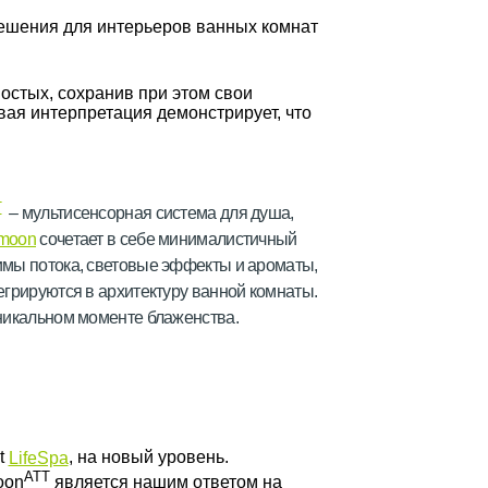
ешения для интерьеров ванных комнат
остых, сохранив при этом свои
вая интерпретация демонстрирует, что
T
– мультисенсорная система для душа,
moon
сочетает в себе минималистичный
имы потока, световые эффекты и ароматы,
егрируются в архитектуру ванной комнаты.
уникальном моменте блаженства.
t
LifeSpa
, на новый уровень.
ATT
oon
является нашим ответом на