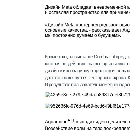
Дизайн Meta обладает вневременной 
и оставляя пространство для применен
«Дизайн Meta претерпел ряд эволюцио
основные качества, - рассказывает Ан
мы постоянно думаем о будущем».
Кроме того, на выставке Dornbracht пред
которая воздействует на все органы чувст
дизайн и инновационую простоту использ
достаточно коснуться сенсорного экрана.
В результате пользователь может ненадол
ATT
Aquamoon
выводит идею целительн
Воздействие воды на тело подкрепляе