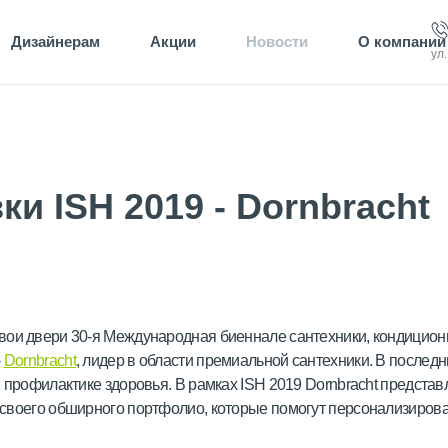
Дизайнерам
Акции
Новости
О компании
ул
и ISH 2019 - Dornbracht
вои двери 30-я Международная биеннале сантехники, кондицио
-
Dornbracht
, лидер в области премиальной сантехники. В послед
и профилактике здоровья. В рамках ISH 2019 Dornbracht предста
своего обширного портфолио, которые помогут персонализировать