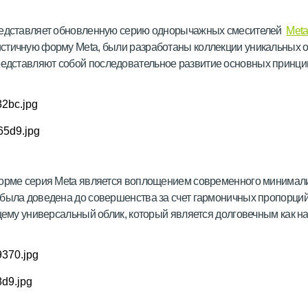
представляет обновленную серию однорычажных смесителей
Met
стичную форму Meta, были разработаны коллекции уникальных 
едставляют собой последовательное развитие основных принци
форме серия Meta является воплощением современного минимали
была доведена до совершенства за счет гармоничных пропорций
щему универсальный облик, который является долговечным как на