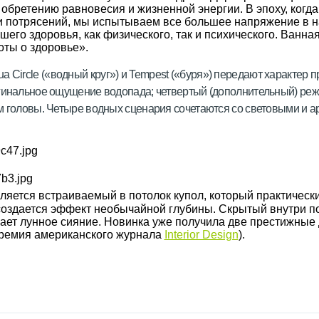
бретению равновесия и жизненной энергии. В эпоху, когда 
 потрясений, мы испытываем все большее напряжение в н
го здоровья, как физического, так и психического. Ванна
оты о здоровье».
 Circle («водный круг») и Tempest («буря») передают характер п
игинальное ощущение водопада; четвертый (дополнительный) реж
ем головы. Четыре водных сценария сочетаются со световыми и
ляется встраиваемый в потолок купол, который практически
 создается эффект необычайной глубины. Скрытый внутри 
нает лунное сияние. Новинка уже получила две престижные
ремия американского журнала
Interior Design
).