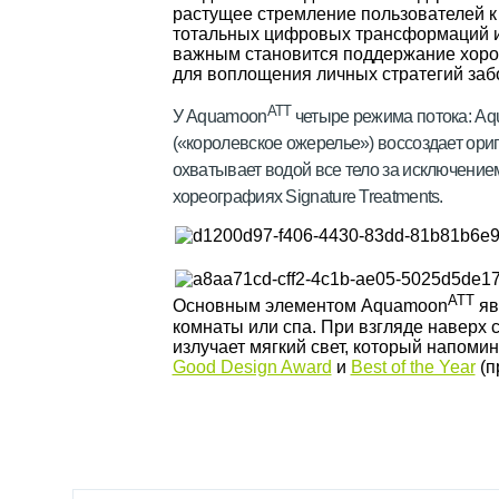
растущее стремление пользователей к о
тотальных цифровых трансформаций и
важным становится поддержание хороше
для воплощения личных стратегий заб
ATT
У Aquamoon
четыре режима потока: Aqua
(«королевское ожерелье») воссоздает ор
охватывает водой все тело за исключени
хореографиях Signature Treatments.
ATT
Основным элементом Aquamoon
яв
комнаты или спа. При взгляде наверх
излучает мягкий свет, который напоми
Good Design Award
и
Best of the Year
(п