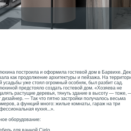
юхина построила и оформила гостевой дом в Барвихе. Де
вала как продолжение архитектуры и пейзажа. На территор
 усадьбы уже стоял огромный особняк, был разбит сад.
юхиной предстояло создать гостевой дом. «Хозяева не
алять растущие деревья, тянуть здание в высоту — тоже, 
 дизайнер. — Так что пятно застройки получалось весьма
меров, а функций много: жилые комнаты, гараж на три
ессиональная кухня...».
ное оборудование:
бель для ванной Cielo