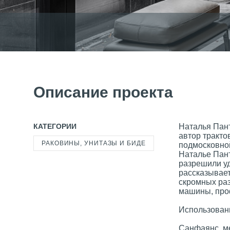
Описание проекта
КАТЕГОРИИ
Наталья Пант
автор тракто
РАКОВИНЫ, УНИТАЗЫ И БИДЕ
подмосковной
Наталье Пант
разрешили уд
рассказывает
скромных раз
машины, проф
Использован
Санфаянс, ме