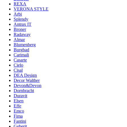
REXA
VERONA STYLE
Arbi
Splendy
Antrax IT
Broner
Radaway
Almar
Blumenberg
Burgbad
Carimali
Casarte
Cielo
Cisal
DEA Design
Decor Walther
Devon&Devon
Dornbracht
Duravit
Elsen
Effe
Emco
Fima
Fantini
Geberit