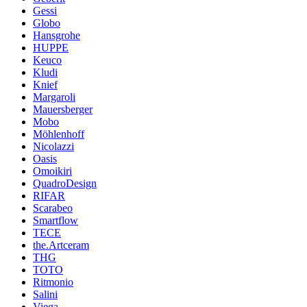
Gessi
Globo
Hansgrohe
HUPPE
Keuco
Kludi
Knief
Margaroli
Mauersberger
Mobo
Möhlenhoff
Nicolazzi
Oasis
Omoikiri
QuadroDesign
RIFAR
Scarabeo
Smartflow
TECE
the.Artceram
THG
TOTO
Ritmonio
Salini
Viega