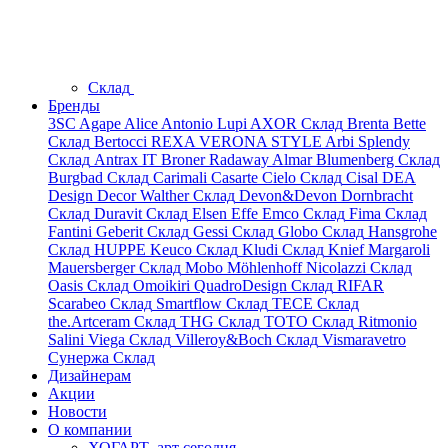
Склад
Бренды
3SC
Agape
Alice
Antonio Lupi
AXOR
Склад
Brenta
Bette
Склад
Bertocci
REXA
VERONA STYLE
Arbi
Splendy
Склад
Antrax IT
Broner
Radaway
Almar
Blumenberg
Склад
Burgbad
Склад
Carimali
Casarte
Cielo
Склад
Cisal
DEA
Design
Decor Walther
Склад
Devon&Devon
Dornbracht
Склад
Duravit
Склад
Elsen
Effe
Emco
Склад
Fima
Склад
Fantini
Geberit
Склад
Gessi
Склад
Globo
Склад
Hansgrohe
Склад
HUPPE
Keuco
Склад
Kludi
Склад
Knief
Margaroli
Mauersberger
Склад
Mobo
Möhlenhoff
Nicolazzi
Склад
Oasis
Склад
Omoikiri
QuadroDesign
Склад
RIFAR
Scarabeo
Склад
Smartflow
Склад
TECE
Склад
the.Artceram
Склад
THG
Склад
TOTO
Склад
Ritmonio
Salini
Viega
Склад
Villeroy&Boch
Склад
Vismaravetro
Сунержа
Склад
Дизайнерам
Акции
Новости
О компании
ХОГАРТ_арт сегодня