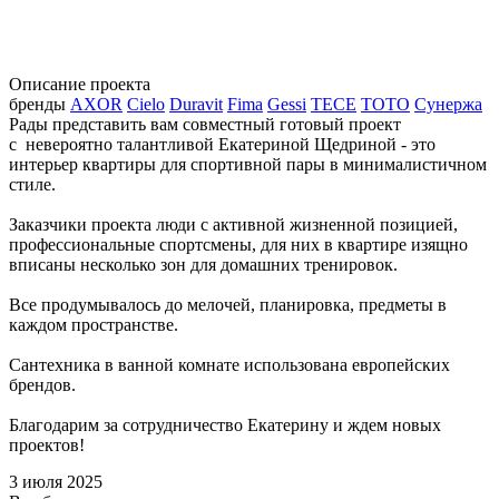
Описание проекта
бренды
AXOR
Cielo
Duravit
Fima
Gessi
TECE
TOTO
Сунержа
Рады представить вам совместный готовый проект
с невероятно талантливой Екатериной Щедриной - это
интерьер квартиры для спортивной пары в минималистичном
стиле.
Заказчики проекта люди с активной жизненной позицией,
профессиональные спортсмены, для них в квартире изящно
вписаны несколько зон для домашних тренировок.
Все продумывалось до мелочей, планировка, предметы в
каждом пространстве.
Сантехника в ванной комнате использована европейских
брендов.
Благодарим за сотрудничество Екатерину и ждем новых
проектов!
3 июля 2025