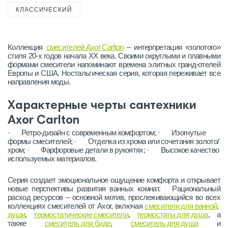
КЛАССИЧЕСКИЙ
Коллекция
смесителей Axor Carlton
– интерпретация «золотого»
стиля 20-х годов начала XX века. Своими округлыми и плавными
формами смесители напоминают времена элитных гранд-отелей
Европы и США. Ностальгическая серия, которая переживает все
направления моды.
Характерные черты сантехники
Axor Carlton
· Ретро-дизайн с современным комфортом; · Изогнутые
формы смесителей; · Отделка из хрома или сочетания золото/
хром; · Фарфоровые детали в рукоятях; · Высокое качество
используемых материалов.
Серия создает эмоциональное ощущение комфорта и открывает
новые перспективы развития ванных комнат. Рациональный
расход ресурсов – основной мотив, прослеживающийся во всех
коллекциях смесителей от Axor, включая
смесители для ванной
,
души
,
термостатические смесители
,
термостаты для душа
, а
также
смеситель для биде
,
смеситель для душа
и