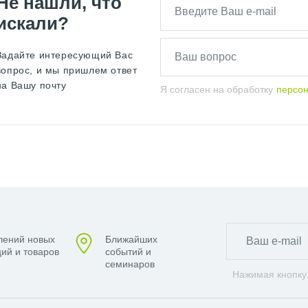
Не нашли, что
искали?
Задайте интересующий Вас
вопрос, и мы пришлем ответ
на Вашу почту
Я согласен на обработку
персо
лений новых
Ближайших
ий и товаров
событий и
семинаров
Нажимая кнопку