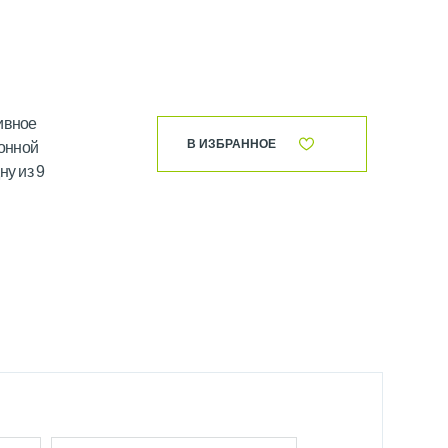
ивное
В ИЗБРАННОЕ
онной
ну из 9