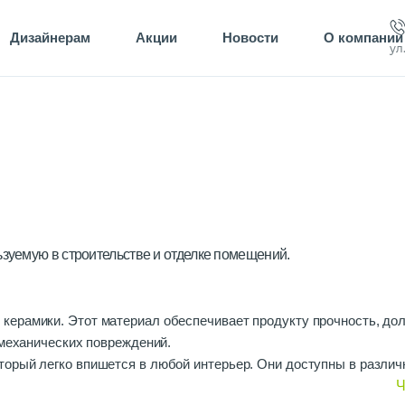
Дизайнерам
Акции
Новости
О компании
ул
ьзуемую в строительстве и отделке помещений.
 керамики. Этот материал обеспечивает продукту прочность, дол
 механических повреждений.
торый легко впишется в любой интерьер. Они доступны в разли
лиента. Также есть возможность выбора из разных цветов и отте
Ч