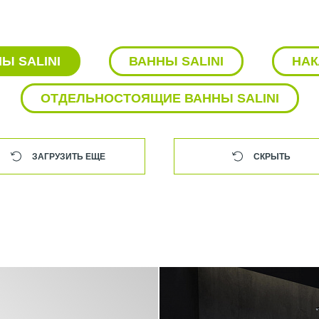
вания и функциональностью. Они оснащены смесителями и слив
укция раковин обеспечивает оптимальное стоки воды, предотвращ
Ы SALINI
ВАННЫ SALINI
НАК
чтобы быть легкими в установке. Они поставляются с монтажным
вки быстрым и простым.
ОТДЕЛЬНОСТОЯЩИЕ ВАННЫ SALINI
амическому материалу, раковины Salini имеют высокую степень у
свой первоначальный вид даже после длительного использования.
 в чистоте. Для удаления загрязнений достаточно использовать
ятнам, что делает уход за продуктом еще проще.
ЗАГРУЗИТЬ ЕЩЕ
СКРЫТЬ
выбором для тех, кто ищет стильное и функциональное решение
ачество, изысканный дизайн и простоту установки и ухода.