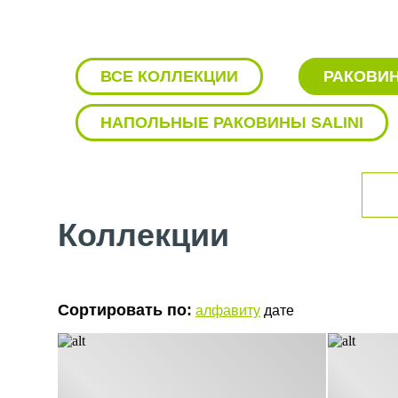
уникальный образ.
Функциональность - обладают удобством использо
что облегчает процесс мойки и ухода за ними. Констр
образование бактерий.
ВСЕ КОЛЛЕКЦИИ
РАКОВИН
Легкость установки - разработаны таким образом, 
подробными инструкциями, что делает процесс устано
НАПОЛЬНЫЕ РАКОВИНЫ SALINI
Устойчивость к ударам и царапинам - благодаря кер
ударам и царапинам. Это означает, что они сохранят 
Легкость ухода - легко чистятся и поддерживаются
средства и мягкую губку. Материал также устойчив к п
В целом, раковины от
бренда Salini
являются отличным 
Коллекции
комнаты или кухни. Они сочетают в себе превосходное к
Сортировать по:
алфавиту
дате