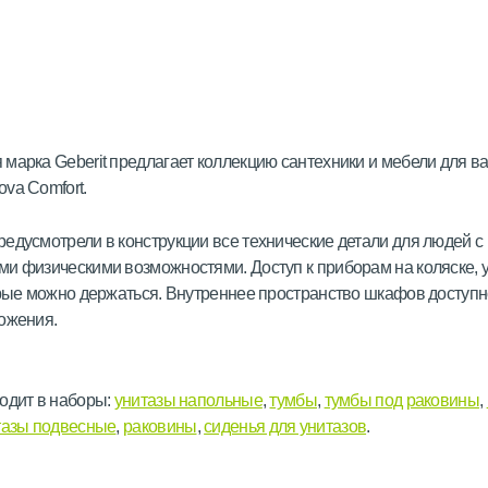
марка Geberit предлагает коллекцию сантехники и мебели для в
va Comfort.
едусмотрели в конструкции все технические детали для людей с
и физическими возможностями. Доступ к приборам на коляске, 
орые можно держаться. Внутреннее пространство шкафов доступн
ожения.
одит в наборы:
унитазы напольные
,
тумбы
,
тумбы под раковины
,
тазы подвесные
,
раковины
,
сиденья для унитазов
.