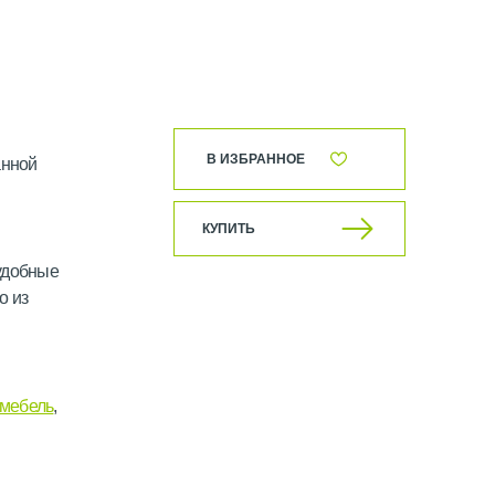
В ИЗБРАННОЕ
анной
КУПИТЬ
удобные
о из
мебель
,