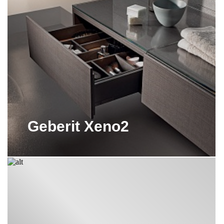
GEBERIT ЗАПАСНЫЕ ЧАСТИ
Монтаж
GEBERIT ЗЕРКАЛЬНЫЕ ШКАФЫ
Монтаж сидений
Geberit
- процесс, максимально упрощенный для
удобства пользователей. Следуя простым шагам, вы сможете
GEBERIT ИНСТАЛЛЯЦИИ ДЛЯ
установить сиденье самостоятельно, без необходимости
УНИТАЗОВ
приглашения специалиста. Каждая деталь идет в комплекте с
GEBERIT ТРАПЫ ПОД ПЛИТКУ
подробной инструкцией, что делает процесс установки быстрым
и легким.
GEBERIT ТУМБЫ С РАКОВИНАМИ
Geberit Xeno2
Необходимо лишь помнить о тщательном соответствии
GEBERIT ЧЕРНАЯ КНОПКА
указанным рекомендациям и правильном подборе инструментов.
Это гарантирует долгий срок службы сидений и сохранение их
БИДЕ GEBERIT
функциональности.
БИДЕ GEBERIT ПОДВЕСНЫЕ
ВАННЫ GEBERIT