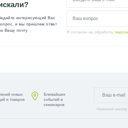
искали?
Задайте интересующий Вас
вопрос, и мы пришлем ответ
на Вашу почту
Я согласен на обработку
персо
лений новых
Ближайших
ий и товаров
событий и
семинаров
Нажимая кнопку