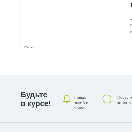
Будьте
Новых
Поступ
в курсе!
акций и
коллекц
скидок