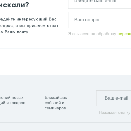
искали?
Задайте интересующий Вас
вопрос, и мы пришлем ответ
на Вашу почту
Я согласен на обработку
персо
лений новых
Ближайших
ий и товаров
событий и
семинаров
Нажимая кнопку