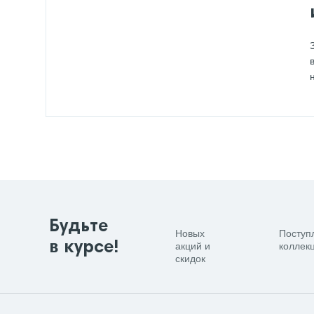
Будьте
Новых
Поступ
в курсе!
акций и
коллекц
скидок