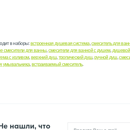
одит в наборы:
встроенная душевая система
,
смеситель для ван
е смесители для ванны
,
смесители для ванной с душем
,
душевой
тема с изливом
,
верхний душ
,
тропический душ
,
ручной душ
,
смес
ля умывальника
,
встраиваемый смеситель
.
Не нашли, что