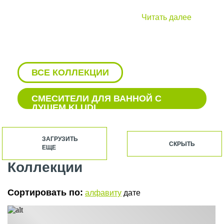
Читать далее
ВСЕ КОЛЛЕКЦИИ
СМЕСИТЕЛИ ДЛЯ ВАННОЙ С
ДУШЕМ KLUDI
БЕЛЫЙ СМЕСИТЕЛЬ KLUDI
ЗАГРУЗИТЬ
СКРЫТЬ
ЕЩЕ
БЕЛЫЙ СМЕСИТЕЛЬ ДЛЯ
РАКОВИНЫ KLUDI
Коллекции
ВЕРХНИЙ ДУШ KLUDI
Сортировать по:
алфавиту
дате
ВСТРАИВАЕМЫЕ СМЕСИТЕЛИ ДЛЯ
ВАННЫ KLUDI