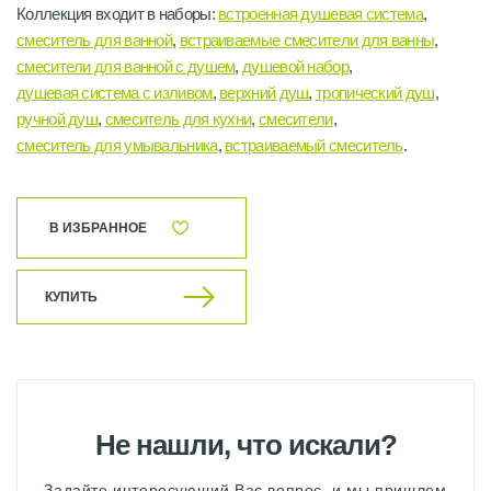
Коллекция входит в наборы:
встроенная душевая система
,
смеситель для ванной
,
встраиваемые смесители для ванны
,
смесители для ванной с душем
,
душевой набор
,
душевая система с изливом
,
верхний душ
,
тропический душ
,
ручной душ
,
смеситель для кухни
,
смесители
,
смеситель для умывальника
,
встраиваемый смеситель
.
В ИЗБРАННОЕ
КУПИТЬ
Не нашли, что искали?
Задайте интересующий Вас вопрос, и мы пришлем