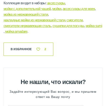
Коллекция входит в наборы:
аксессуары
,
мойки с дополнительной чашей
,
мойки
,
аксессуары для моек
,
мойка из нержавеющей стали
,
накладные мойки из нержавеющей стали
,
смесители
,
смесители нержавеющая сталь
,
сушилки для посуды
,
мойка sumi
,
мойка amadare
.
В ИЗБРАННОЕ
2
Не нашли, что искали?
Задайте интересующий Вас вопрос, и мы пришлем
ответ на Вашу почту