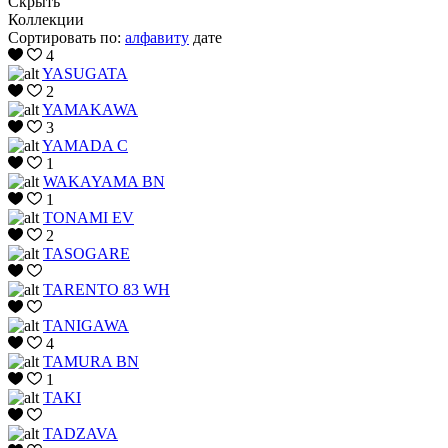
Скрыть
Коллекции
Сортировать по:
алфавиту
дате
4
YASUGATA
2
YAMAKAWA
3
YAMADA C
1
WAKAYAMA BN
1
TONAMI EV
2
TASOGARE
TARENTO 83 WH
TANIGAWA
4
TAMURA BN
1
TAKI
TADZAVA