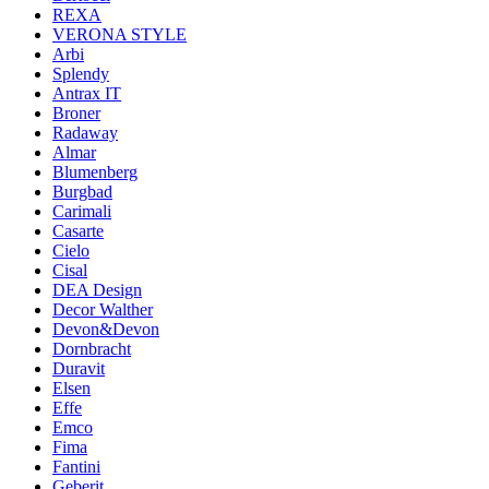
REXA
VERONA STYLE
Arbi
Splendy
Antrax IT
Broner
Radaway
Almar
Blumenberg
Burgbad
Carimali
Casarte
Cielo
Cisal
DEA Design
Decor Walther
Devon&Devon
Dornbracht
Duravit
Elsen
Effe
Emco
Fima
Fantini
Geberit