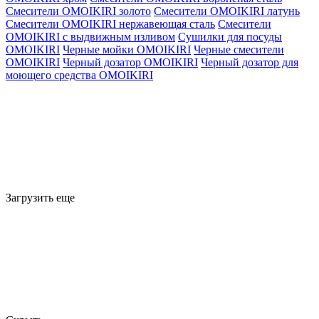
Смесители OMOIKIRI золото
Смесители OMOIKIRI латунь
Смесители OMOIKIRI нержавеющая сталь
Смесители
OMOIKIRI с выдвижным изливом
Сушилки для посуды
OMOIKIRI
Черные мойки OMOIKIRI
Черные смесители
OMOIKIRI
Черный дозатор OMOIKIRI
Черный дозатор для
моющего средства OMOIKIRI
Загрузить еще