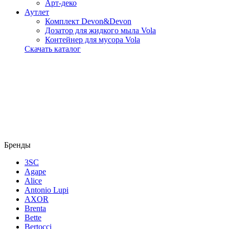
Арт-деко
Аутлет
Комплект Devon&Devon
Дозатор для жидкого мыла Vola
Контейнер для мусора Vola
Скачать каталог
Бренды
3SC
Agape
Alice
Antonio Lupi
AXOR
Brenta
Bette
Bertocci