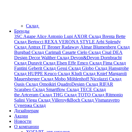
Склад
Бренды
3SC
Agape
Alice
Antonio Lupi
AXOR
Склад
Brenta
Bette
Склад
Bertocci
REXA
VERONA STYLE
Arbi
Splendy
Склад
Antrax IT
Broner
Radaway
Almar
Blumenberg
Склад
Burgbad
Склад
Carimali
Casarte
Cielo
Склад
Cisal
DEA
Design
Decor Walther
Склад
Devon&Devon
Dornbracht
Склад
Duravit
Склад
Elsen
Effe
Emco
Склад
Fima
Склад
Fantini
Geberit
Склад
Gessi
Склад
Globo
Склад
Hansgrohe
Склад
HUPPE
Keuco
Склад
Kludi
Склад
Knief
Margaroli
Mauersberger
Склад
Mobo
Möhlenhoff
Nicolazzi
Склад
Oasis
Склад
Omoikiri
QuadroDesign
Склад
RIFAR
Scarabeo
Склад
Smartflow
Склад
TECE
Склад
the.Artceram
Склад
THG
Склад
TOTO
Склад
Ritmonio
Salini
Viega
Склад
Villeroy&Boch
Склад
Vismaravetro
Сунержа
Склад
Дизайнерам
Акции
Новости
О компании
ХОГАРТ_арт сегодня