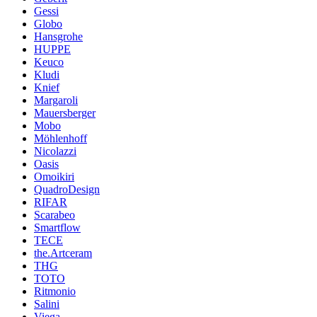
Gessi
Globo
Hansgrohe
HUPPE
Keuco
Kludi
Knief
Margaroli
Mauersberger
Mobo
Möhlenhoff
Nicolazzi
Oasis
Omoikiri
QuadroDesign
RIFAR
Scarabeo
Smartflow
TECE
the.Artceram
THG
TOTO
Ritmonio
Salini
Viega