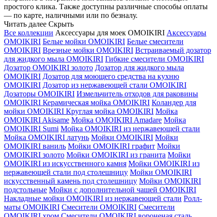
простого клика. Также доступны различные способы оплаты
— по карте, наличными или по безналу.
Читать далее
Скрыть
Все коллекции
Аксессуары для моек OMOIKIRI
Аксессуары
OMOIKIRI
Белые мойки OMOIKIRI
Белые смесители
OMOIKIRI
Врезные мойки OMOIKIRI
Встраиваемый дозатор
для жидкого мыла OMOIKIRI
Гибкие смесители OMOIKIRI
Дозатор OMOIKIRI золото
Дозатор для жидкого мыла
OMOIKIRI
Дозатор для моющего средства на кухню
OMOIKIRI
Дозатор из нержавеющей стали OMOIKIRI
Дозаторы OMOIKIRI
Измельчитель отходов для раковины
OMOIKIRI
Керамическая мойка OMOIKIRI
Коландер для
мойки OMOIKIRI
Круглая мойка OMOIKIRI
Мойка
OMOIKIRI Akisame
Мойка OMOIKIRI Amadare
Мойка
OMOIKIRI Sumi
Мойка OMOIKIRI из нержавеющей стали
Мойка OMOIKIRI латунь
Мойки OMOIKIRI
Мойки
OMOIKIRI ваниль
Мойки OMOIKIRI графит
Мойки
OMOIKIRI золото
Мойки OMOIKIRI из гранита
Мойки
OMOIKIRI из искусственного камня
Мойки OMOIKIRI из
нержавеющей стали под столешницу
Мойки OMOIKIRI
искусственный камень под столешницу
Мойки OMOIKIRI
подстольные
Мойки с дополнительной чашей OMOIKIRI
Накладные мойки OMOIKIRI из нержавеющей стали
Ролл-
маты OMOIKIRI
Смесители OMOIKIRI
Смесители
OMOIKIRI хром
Смесители OMOIKIRI вороненая сталь