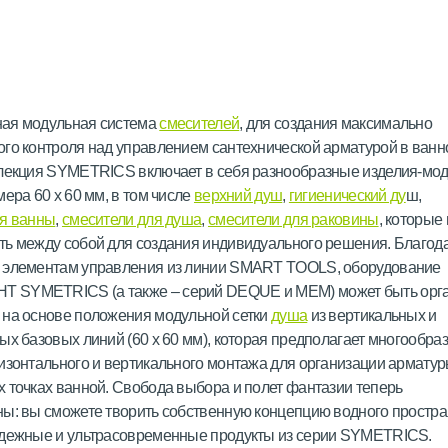
ая модульная система
смесителей
, для создания максимально
го контроля над управлением сантехнической арматурой в ванн
ллекция SYMETRICS включает в себя разнообразные изделия-мо
мера 60 x 60 мм, в том числе
верхний душ
,
гигиенический ду
ш,
ля ванны
,
смесители для душа
,
смесители для раковины
, которые
ь между собой для создания индивидуального решения. Благод
 элементам управления из линии SMART TOOLS, оборудование
SYMETRICS (а также – серий DEQUE и MEM) может быть орг
 на основе положения модульной сетки
душа
из вертикальных и
ых базовых линий (60 x 60 мм), которая предполагает многообра
изонтального и вертикального монтажа для организации арматур
 точках ванной. Свобода выбора и полет фантазии теперь
ы: вы сможете творить собственную концепцию водного простра
адежные и ультрасовременные продукты из серии SYMETRICS.