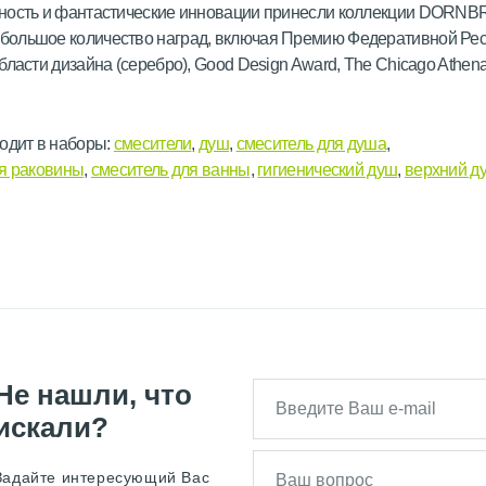
ность и фантастические инновации принесли коллекции DORN
ольшое количество наград, включая Премию Федеративной Рес
бласти дизайна (серебро), Good Design Award, The Chicago Athe
одит в наборы:
смесители
,
душ
,
смеситель для душа
,
ля раковины
,
смеситель для ванны
,
гигиенический душ
,
верхний д
Не нашли, что
искали?
Задайте интересующий Вас