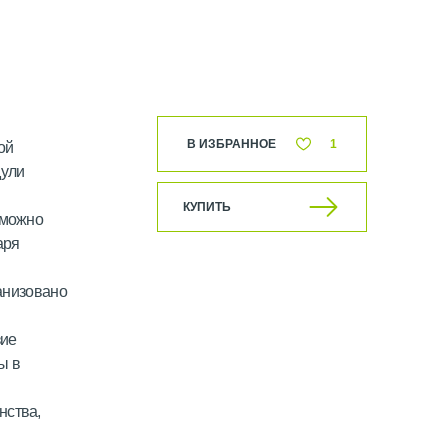
В ИЗБРАННОЕ
1
ой
дули
КУПИТЬ
 можно
аря
анизовано
зие
ы в
нства,