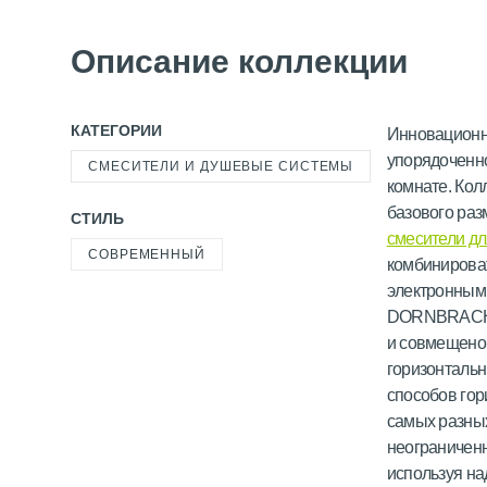
Описание коллекции
КАТЕГОРИИ
Инновационн
упорядоченно
СМЕСИТЕЛИ И ДУШЕВЫЕ СИСТЕМЫ
комнате. Ко
базового раз
СТИЛЬ
смесители д
СОВРЕМЕННЫЙ
комбинироват
электронным
DORNBRACHT 
и совмещено
горизонтальн
способов гор
самых разных
неограниченн
используя н