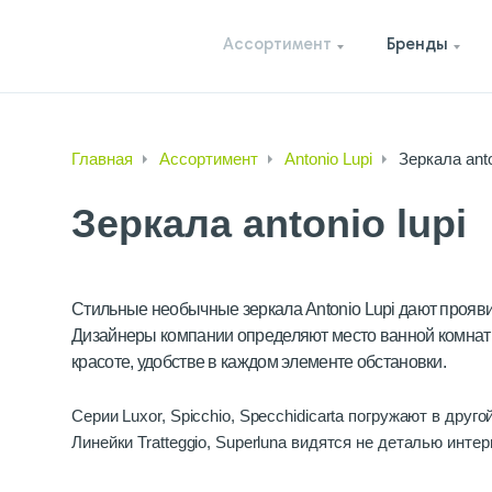
Ассортимент
Бренды
Главная
Ассортимент
Antonio Lupi
Зеркала anto
Зеркала antonio lupi
Стильные необычные зеркала Antonio Lupi дают прояви
Дизайнеры компании определяют место ванной комнаты 
красоте, удобстве в каждом элементе обстановки.
Серии Luxor, Spicchio, Specchidicarta погружают в дру
Линейки Tratteggio, Superluna видятся не деталью инт
Forma, Neutro, Neutrokit показывают универсальность п