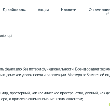
Дизайнерам
Акции
Новости
О компани
ул
nio lupi
ть фантазию без потери функциональности. Бренд создает экскл
в доме как уголок покоя и релаксации. Мастера заботятся об ин
гой мир, просторный, как космическое пространство, уютный, как 
ерьера, а привлекающим внимание ярким акцентом;
ростой геометрии.
Ч