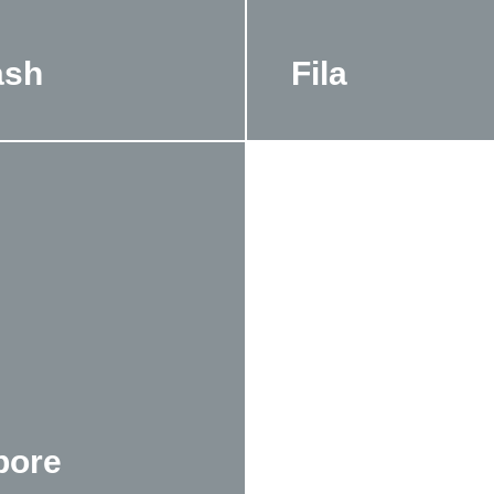
ash
Fila
bore