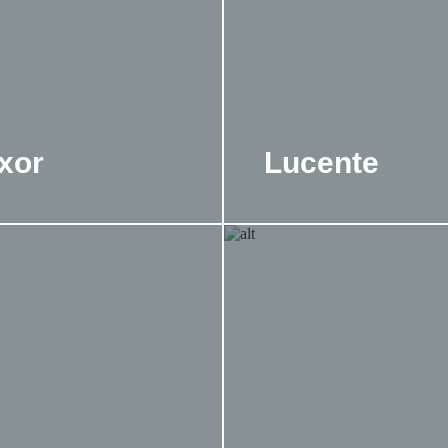
xor
Lucente