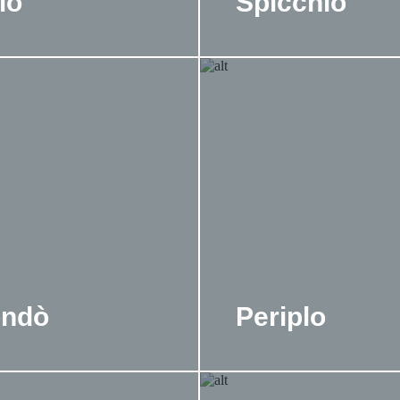
io
Spicchio
ndò
Periplo