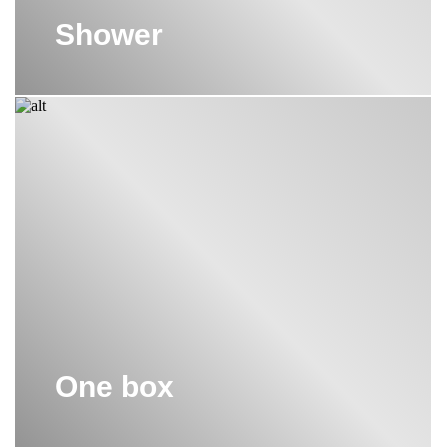
Shower
One box