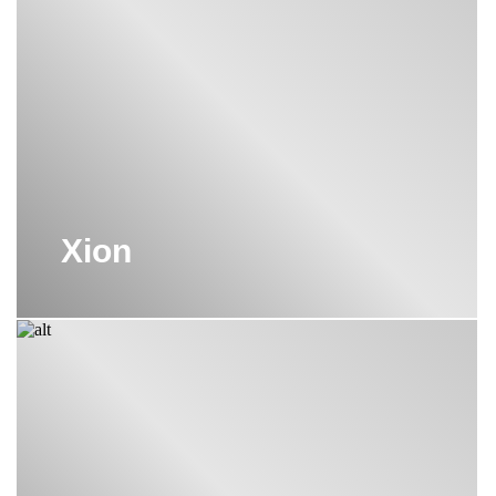
выбрать подходящую модель, соответствующую его
потребностям и предпочтениям.
Все эти особенности делают смеситель для душа Cisal
надежным, удобным и стильным выбором для любой ванной
комнаты.
Также взгляните и на другие коллекции бренда
Cisal
. Мы
предлагаем лучшие идеи для создания идеальной ванной
комнаты.
Xion