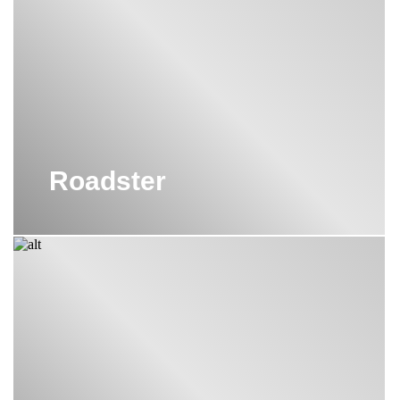
особого усилия. Поверхность легко чистится и не
подвержена появлению царапин и сколов.
Бренд Cisal
- это надежное и стильное решение для вашей ванной
комнаты. Они сочетают в себе прекрасный дизайн, комфорт и
долговечность, предоставляя вам возможность наслаждаться
расслабляющей ванной каждый день.
Roadster