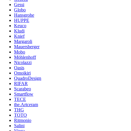
Gessi
Globo
Hansgrohe
HUPPE
Keuco
Kludi
Knief
Margaroli
Mauersberger
Mobo
Möhlenhoff
Nicolazzi
Oasis
Omoikiri
QuadroDesign
RIFAR
Scarabeo
Smartflow
TECE
the.Artceram
THG
TOTO
Ritmonio
Salini
Viega