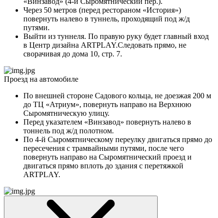
«Винзавод» (4-й Сыромятнический пер.).
Через 50 метров (перед рестораном «История»)
повернуть налево в туннель, проходящий под ж/д
путями.
Выйти из туннеля. По правую руку будет главный вход
в Центр дизайна ARTPLAY.Следовать прямо, не
сворачивая до дома 10, стр. 7.
Проезд на автомобиле
По внешней стороне Садового кольца, не доезжая 200 м
до ТЦ «Атриум», повернуть направо на Верхнюю
Сыромятническую улицу.
Перед указателем «Винзавод» повернуть налево в
тоннель под ж/д полотном.
По 4-й Сыромятническому переулку двигаться прямо до
пересечения с трамвайными путями, после чего
повернуть направо на Сыромятнический проезд и
двигаться прямо вплоть до здания с перетяжкой
ARTPLAY.