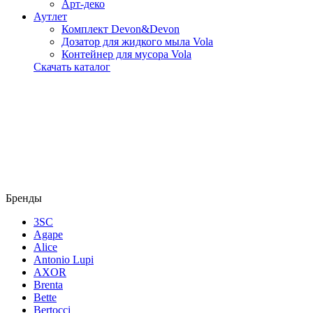
Арт-деко
Аутлет
Комплект Devon&Devon
Дозатор для жидкого мыла Vola
Контейнер для мусора Vola
Скачать каталог
Бренды
3SC
Agape
Alice
Antonio Lupi
AXOR
Brenta
Bette
Bertocci