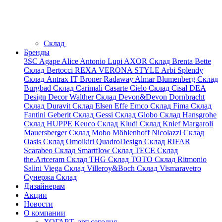
Склад
Бренды
3SC
Agape
Alice
Antonio Lupi
AXOR
Склад
Brenta
Bette
Склад
Bertocci
REXA
VERONA STYLE
Arbi
Splendy
Склад
Antrax IT
Broner
Radaway
Almar
Blumenberg
Склад
Burgbad
Склад
Carimali
Casarte
Cielo
Склад
Cisal
DEA
Design
Decor Walther
Склад
Devon&Devon
Dornbracht
Склад
Duravit
Склад
Elsen
Effe
Emco
Склад
Fima
Склад
Fantini
Geberit
Склад
Gessi
Склад
Globo
Склад
Hansgrohe
Склад
HUPPE
Keuco
Склад
Kludi
Склад
Knief
Margaroli
Mauersberger
Склад
Mobo
Möhlenhoff
Nicolazzi
Склад
Oasis
Склад
Omoikiri
QuadroDesign
Склад
RIFAR
Scarabeo
Склад
Smartflow
Склад
TECE
Склад
the.Artceram
Склад
THG
Склад
TOTO
Склад
Ritmonio
Salini
Viega
Склад
Villeroy&Boch
Склад
Vismaravetro
Сунержа
Склад
Дизайнерам
Акции
Новости
О компании
ХОГАРТ_арт сегодня