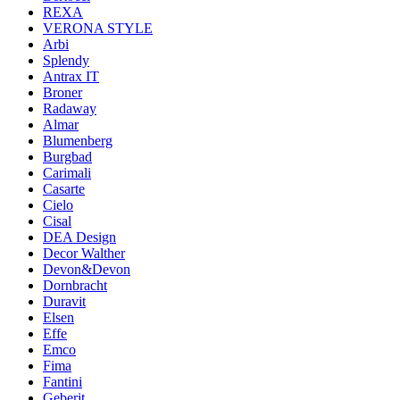
REXA
VERONA STYLE
Arbi
Splendy
Antrax IT
Broner
Radaway
Almar
Blumenberg
Burgbad
Carimali
Casarte
Cielo
Cisal
DEA Design
Decor Walther
Devon&Devon
Dornbracht
Duravit
Elsen
Effe
Emco
Fima
Fantini
Geberit