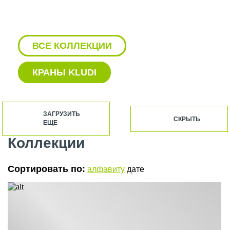
ВСЕ КОЛЛЕКЦИИ
КРАНЫ KLUDI
БЕЛЫЙ СМЕСИТЕЛЬ KLUDI
ЗАГРУЗИТЬ
СКРЫТЬ
ЕЩЕ
БЕЛЫЙ СМЕСИТЕЛЬ ДЛЯ
РАКОВИНЫ KLUDI
Коллекции
ВЕРХНИЙ ДУШ KLUDI
Сортировать по:
алфавиту
дате
ВСТРАИВАЕМЫЕ СМЕСИТЕЛИ ДЛЯ
ВАННЫ KLUDI
ВСТРАИВАЕМЫЙ СМЕСИТЕЛЬ
KLUDI