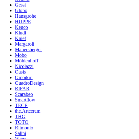
Gessi
Globo
Hansgrohe
HUPPE
Keuco
Kludi
Knief
Margaroli
Mauersberger
Mobo
Möhlenhoff
Nicolazzi
Oasis
Omoikiri
QuadroDesign
RIFAR
Scarabeo
Smartflow
TECE
the.Artceram
THG
TOTO
Ritmonio
Salini
Viega