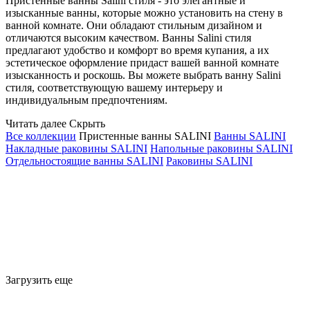
Пристенные ванны Salini стиля - это элегантные и
изысканные ванны, которые можно установить на стену в
ванной комнате. Они обладают стильным дизайном и
отличаются высоким качеством. Ванны Salini стиля
предлагают удобство и комфорт во время купания, а их
эстетическое оформление придаст вашей ванной комнате
изысканность и роскошь. Вы можете выбрать ванну Salini
стиля, соответствующую вашему интерьеру и
индивидуальным предпочтениям.
Читать далее
Скрыть
Все коллекции
Пристенные ванны SALINI
Ванны SALINI
Накладные раковины SALINI
Напольные раковины SALINI
Отдельностоящие ванны SALINI
Раковины SALINI
Загрузить еще