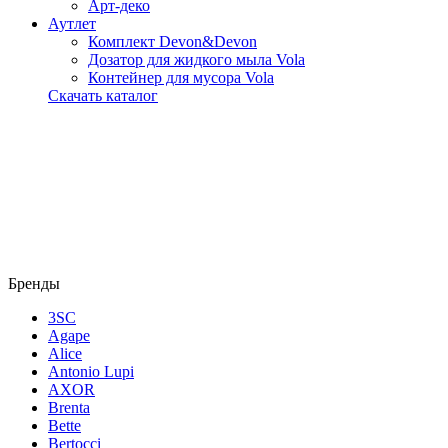
Арт-деко
Аутлет
Комплект Devon&Devon
Дозатор для жидкого мыла Vola
Контейнер для мусора Vola
Скачать каталог
Бренды
3SC
Agape
Alice
Antonio Lupi
AXOR
Brenta
Bette
Bertocci