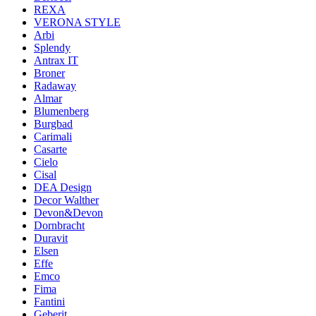
REXA
VERONA STYLE
Arbi
Splendy
Antrax IT
Broner
Radaway
Almar
Blumenberg
Burgbad
Carimali
Casarte
Cielo
Cisal
DEA Design
Decor Walther
Devon&Devon
Dornbracht
Duravit
Elsen
Effe
Emco
Fima
Fantini
Geberit