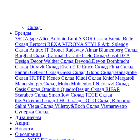
Склад
Бренды
3SC
Agape
Alice
Antonio Lupi
AXOR
Склад
Brenta
Bette
Склад
Bertocci
REXA
VERONA STYLE
Arbi
Splendy
Склад
Antrax IT
Broner
Radaway
Almar
Blumenberg
Склад
Burgbad
Склад
Carimali
Casarte
Cielo
Склад
Cisal
DEA
Design
Decor Walther
Склад
Devon&Devon
Dornbracht
Склад
Duravit
Склад
Elsen
Effe
Emco
Склад
Fima
Склад
Fantini
Geberit
Склад
Gessi
Склад
Globo
Склад
Hansgrohe
Склад
HUPPE
Keuco
Склад
Kludi
Склад
Knief
Margaroli
Mauersberger
Склад
Mobo
Möhlenhoff
Nicolazzi
Склад
Oasis
Склад
Omoikiri
QuadroDesign
Склад
RIFAR
Scarabeo
Склад
Smartflow
Склад
TECE
Склад
the.Artceram
Склад
THG
Склад
TOTO
Склад
Ritmonio
Salini
Viega
Склад
Villeroy&Boch
Склад
Vismaravetro
Сунержа
Склад
Дизайнерам
Акции
Новости
О компании
ХОГАРТ_арт сегодня