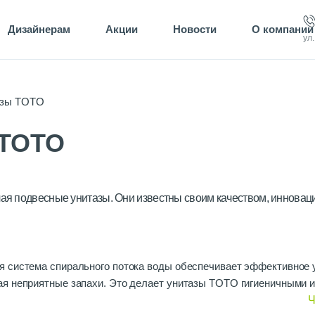
Дизайнерам
Акции
Новости
О компании
ул
азы TOTO
 TOTO
ючая подвесные унитазы. Они известны своим качеством, иннова
ая система спирального потока воды обеспечивает эффективное 
я неприятные запахи. Это делает унитазы TOTO гигиеничными и
Ч