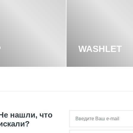
ственного акрила, который обладает значительной прочностью и 
 гладкую поверхность, что делает унитаз легким в уходе и очист
циальных композитных материалов, таких как керамогранит или 
обладают высокими декоративными свойствами, а также прочнос
P
WASHLET
ия подвесных унитазов Toto, отличаются высоким качеством и до
ки, чтобы соответствовать различным потребностям и предпочте
Не нашли, что
искали?