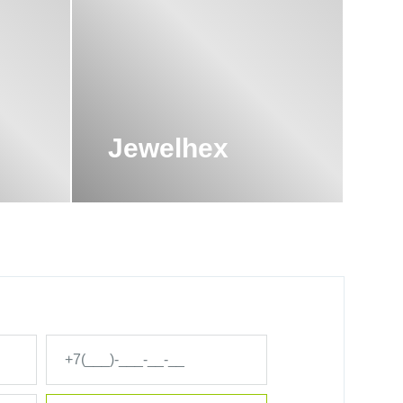
стойкостью к
ке.
смола с
тью и
Jewelhex
лговечностью, а
ниям потребителей.