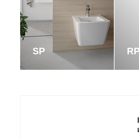
Акриловые унитазы toto изготавливаются из высококаче
механическим повреждениям. Этот материал также имеет
Некоторые унитазы Toto могут быть изготовлены из спе
наполнителем из натурального камня. Эти материалы 
долговечностью.
SP
R
В целом, все материалы, используемые для изготовлен
также предлагают различные варианты дизайна и отдел