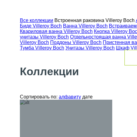
Все коллекции
Встроенная раковина Villeroy Boch
Биде Villeroy Boch
Ванна Villeroy Boch
Встраиваема
Квариловая ванна Villeroy Boch
Кнопка Villeroy Bo
унитазы Villeroy Boch
Отдельностоящая ванна Ville
Villeroy Boch
Поддоны Villeroy Boch
Пристенная ван
Тумба Villeroy Boch
Унитазы Villeroy Boch
Шкаф Vil
Коллекции
Сортировать по:
алфавиту
дате