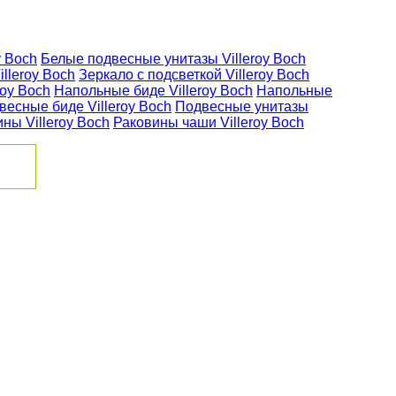
y Boch
Белые подвесные унитазы Villeroy Boch
illeroy Boch
Зеркало с подсветкой Villeroy Boch
roy Boch
Напольные биде Villeroy Boch
Напольные
весные биде Villeroy Boch
Подвесные унитазы
ны Villeroy Boch
Раковины чаши Villeroy Boch