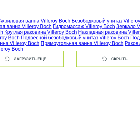
Акриловая ванна Villeroy Boch
Безободковый унитаз Villero
я ванна Villeroy Boch
Гидромассаж Villeroy Boch
Зеркало V
ch
Круглая раковина Villeroy Boch
Накладная раковина Ville
roy Boch
Подвесной безободковый унитаз Villeroy Boch
Под
на Villeroy Boch
Прямоугольная ванна Villeroy Boch
Ракови
leroy Boch
ЗАГРУЗИТЬ ЕЩЕ
СКРЫТЬ