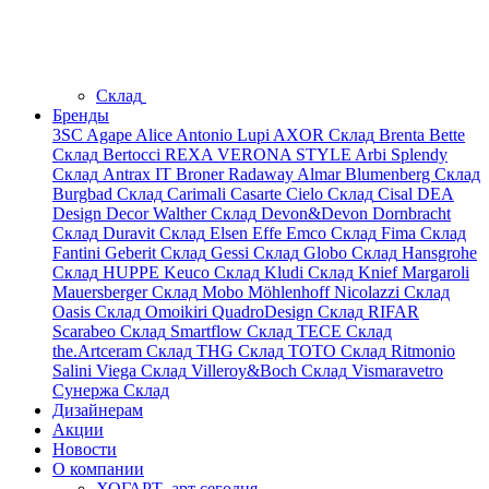
Склад
Бренды
3SC
Agape
Alice
Antonio Lupi
AXOR
Склад
Brenta
Bette
Склад
Bertocci
REXA
VERONA STYLE
Arbi
Splendy
Склад
Antrax IT
Broner
Radaway
Almar
Blumenberg
Склад
Burgbad
Склад
Carimali
Casarte
Cielo
Склад
Cisal
DEA
Design
Decor Walther
Склад
Devon&Devon
Dornbracht
Склад
Duravit
Склад
Elsen
Effe
Emco
Склад
Fima
Склад
Fantini
Geberit
Склад
Gessi
Склад
Globo
Склад
Hansgrohe
Склад
HUPPE
Keuco
Склад
Kludi
Склад
Knief
Margaroli
Mauersberger
Склад
Mobo
Möhlenhoff
Nicolazzi
Склад
Oasis
Склад
Omoikiri
QuadroDesign
Склад
RIFAR
Scarabeo
Склад
Smartflow
Склад
TECE
Склад
the.Artceram
Склад
THG
Склад
TOTO
Склад
Ritmonio
Salini
Viega
Склад
Villeroy&Boch
Склад
Vismaravetro
Сунержа
Склад
Дизайнерам
Акции
Новости
О компании
ХОГАРТ_арт сегодня