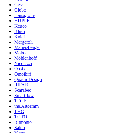
Gessi
Globo
Hansgrohe
HUPPE
Keuco
Kludi
Knief
Margaroli
Mauersberger
Mobo
Möhlenhoff
Nicolazzi
Oasis
Omoikiri
QuadroDesign
RIFAR
Scarabeo
Smartflow
TECE
the.Artceram
THG
TOTO
Ritmonio
Salini
Viega