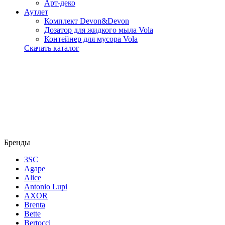
Арт-деко
Аутлет
Комплект Devon&Devon
Дозатор для жидкого мыла Vola
Контейнер для мусора Vola
Скачать каталог
Бренды
3SC
Agape
Alice
Antonio Lupi
AXOR
Brenta
Bette
Bertocci