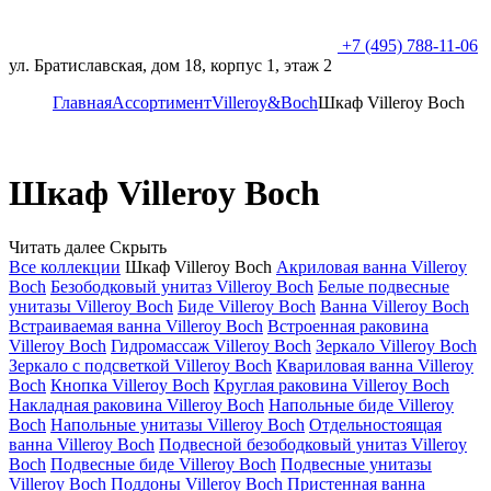
+7 (495) 788-11-06
ул. Братиславская, дом 18, корпус 1, этаж 2
Главная
Ассортимент
Villeroy&Boch
Шкаф Villeroy Boch
Шкаф Villeroy Boch
Читать далее
Скрыть
Все коллекции
Шкаф Villeroy Boch
Акриловая ванна Villeroy
Boch
Безободковый унитаз Villeroy Boch
Белые подвесные
унитазы Villeroy Boch
Биде Villeroy Boch
Ванна Villeroy Boch
Встраиваемая ванна Villeroy Boch
Встроенная раковина
Villeroy Boch
Гидромассаж Villeroy Boch
Зеркало Villeroy Boch
Зеркало с подсветкой Villeroy Boch
Квариловая ванна Villeroy
Boch
Кнопка Villeroy Boch
Круглая раковина Villeroy Boch
Накладная раковина Villeroy Boch
Напольные биде Villeroy
Boch
Напольные унитазы Villeroy Boch
Отдельностоящая
ванна Villeroy Boch
Подвесной безободковый унитаз Villeroy
Boch
Подвесные биде Villeroy Boch
Подвесные унитазы
Villeroy Boch
Поддоны Villeroy Boch
Пристенная ванна