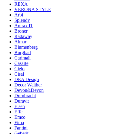
REXA
VERONA STYLE
Arbi
Splendy
Antrax IT
Broner
Radaway
Almar
Blumenberg
Burgbad
Carimali
Casarte
Cielo
Cisal
DEA Design
Decor Walther
Devon&Devon
Dornbracht
Duravit
Elsen
Effe
Emco
Fima
Fantini
Geberit