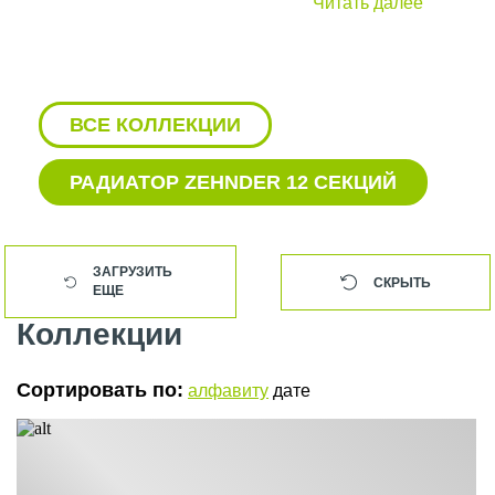
Читать далее
ВСЕ КОЛЛЕКЦИИ
РАДИАТОР ZEHNDER 12 СЕКЦИЙ
БЕЛЫЕ ПОЛОТЕНЦЕСУШИТЕЛИ
ZEHNDER
ЗАГРУЗИТЬ
СКРЫТЬ
ЕЩЕ
БЕЛЫЙ РАДИАТОР ZEHNDER
Коллекции
ВЕРТИКАЛЬНЫЕ РАДИАТОРЫ
ZEHNDER НИЖНЕЕ ПОДКЛЮЧЕНИЕ
Сортировать по:
алфавиту
дате
ВЕРТИКАЛЬНЫЕ РАДИАТОРЫ
ЗЕНДЕР С БОКОВЫМ
ПОДКЛЮЧЕНИЕМ
ВЕРТИКАЛЬНЫЕ ТРУБЧАТЫЕ
РАДИАТОРЫ ZEHNDER