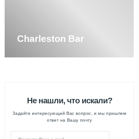
РАДИАТОР ЗЕНДЕР 6 СЕКЦИЙ
РАДИАТОРЫ ZEHNDER
Charleston Bar
РАДИАТОРЫ ZEHNDER 2
ТРУБЧАТЫЕ
РАДИАТОРЫ ZEHNDER БОКОВОЕ
ПОДКЛЮЧЕНИЕ
РАДИАТОРЫ ZEHNDER НИЖНЕЕ
ПОДКЛЮЧЕНИЕ
СТАЛЬНОЙ РАДИАТОР ZEHNDER
Не нашли, что искали?
ТРУБЧАТЫЕ РАДИАТОРЫ
Задайте интересующий Вас вопрос, и мы пришлем
ZEHNDER
ответ на Вашу почту
ТРУБЧАТЫЕ РАДИАТОРЫ
ZEHNDER НИЖНЕЕ ПОДКЛЮЧЕНИЕ