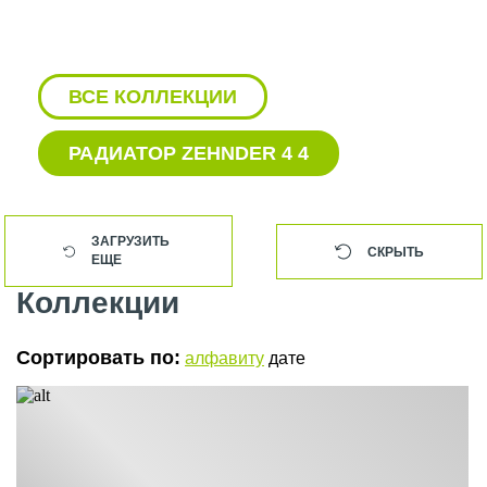
ВСЕ КОЛЛЕКЦИИ
РАДИАТОР ZEHNDER 4 4
БЕЛЫЕ ПОЛОТЕНЦЕСУШИТЕЛИ
ZEHNDER
ЗАГРУЗИТЬ
СКРЫТЬ
ЕЩЕ
БЕЛЫЙ РАДИАТОР ZEHNDER
Коллекции
ВЕРТИКАЛЬНЫЕ РАДИАТОРЫ
ZEHNDER НИЖНЕЕ ПОДКЛЮЧЕНИЕ
Сортировать по:
алфавиту
дате
ВЕРТИКАЛЬНЫЕ РАДИАТОРЫ
ЗЕНДЕР С БОКОВЫМ
ПОДКЛЮЧЕНИЕМ
ВЕРТИКАЛЬНЫЕ ТРУБЧАТЫЕ
РАДИАТОРЫ ZEHNDER