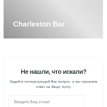
РАДИАТОР ЗЕНДЕР 6 СЕКЦИЙ
РАДИАТОРЫ ZEHNDER
Charleston Bar
РАДИАТОРЫ ZEHNDER 2
ТРУБЧАТЫЕ
РАДИАТОРЫ ZEHNDER БОКОВОЕ
ПОДКЛЮЧЕНИЕ
РАДИАТОРЫ ZEHNDER НИЖНЕЕ
ПОДКЛЮЧЕНИЕ
СТАЛЬНОЙ РАДИАТОР ZEHNDER
Не нашли, что искали?
ТРУБЧАТЫЕ РАДИАТОРЫ
Задайте интересующий Вас вопрос, и мы пришлем
ZEHNDER
ответ на Вашу почту
ТРУБЧАТЫЕ РАДИАТОРЫ
ZEHNDER НИЖНЕЕ ПОДКЛЮЧЕНИЕ
ЧЕРНЫЙ РАДИАТОР ZEHNDER