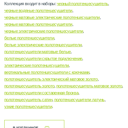
Коллекция входит в наборы:
черный полотенцесушитель
,
черные водяные полотенцесушители
,
черные матовые электрические полотенцесушители
,
черные матовые полотенцесушители
,
черные электрические полотенцесушители
,
белые полотенцесушители
,
белые электрические полотенцесушители
,
полотенцесушители матовые белые
,
полотенцесушители скрытое подключение
,
электрические полотенцесушители
,
вертикальные полотенцесушители с крючками
,
полотенцесушитель электрический матовое золото
,
полотенцесушитель золото
,
полотенцесушитель матовое золото
,
полотенцесушители состаренная бронза
,
полотенцесушитель сатин
,
полотенцесушители латунь
,
узкие полотенцесушители
.