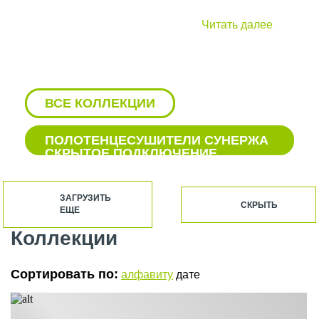
Читать далее
ВСЕ КОЛЛЕКЦИИ
ПОЛОТЕНЦЕСУШИТЕЛИ СУНЕРЖА
СКРЫТОЕ ПОДКЛЮЧЕНИЕ
БЕЛЫЕ ВОДЯНЫЕ
ПОЛОТЕНЦЕСУШИТЕЛИ СУНЕРЖА
ЗАГРУЗИТЬ
СКРЫТЬ
ЕЩЕ
БЕЛЫЕ ПОЛОТЕНЦЕСУШИТЕЛИ
СУНЕРЖА
Коллекции
БЕЛЫЕ ЭЛЕКТРИЧЕСКИЕ
ПОЛОТЕНЦЕСУШИТЕЛИ СУНЕРЖА
Сортировать по:
алфавиту
дате
БОКОВЫЕ ПОЛОТЕНЦЕСУШИТЕЛИ
СУНЕРЖА